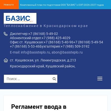
Новости
Комплексный план по подготовке ООО "БАЗИС" к ОЗП 2026-2027 годов
Об окончании отопительного сезона 2025-2026 года в Кущёвском районе
Установление тарифа на тепловую энергию с 1 января 2026 года
Теплоснабжение в Краснодарском крае
Об установлении тарифов на тепловую энергию ООО «БАЗИС» с
Диспетчер:
+7 (86168) 5-49-02
01.01.2026 г.
Абонентский отдел:
+7 (988) 425-4029
ПУБЛИЧНАЯ ОФЕРТА o заключении договора теплоснабжения жилого
Офис ст. Кущевская:
+7 (86168) 5-40-96
+7 (86168) 5-49-54
помещения в многоквартирном доме и (или) помещений входящих в
+7 (86168) 5-53-46
Бухгалтерия:
+7 (988) 509-3192
состав общего имущества многоквартирного дома с «01» января 2026
Комплексный план по подготовке ООО "БАЗИС" к ОЗП 2026-2027 годов
года
E-mail: info@basisteplo.ru, abon@basisteplo.ru
ст. Кущевская, ул. Ленинградская, д.213
Краснодарский край, Кущевский район,
Регламент ввода в