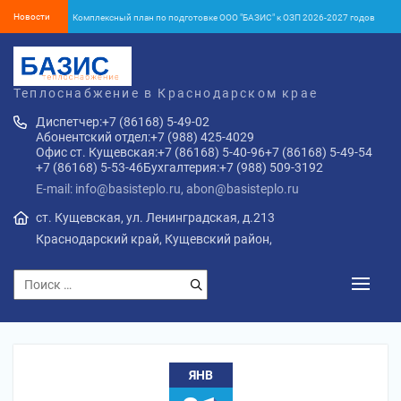
Новости
Комплексный план по подготовке ООО "БАЗИС" к ОЗП 2026-2027 годов
Об окончании отопительного сезона 2025-2026 года в Кущёвском районе
Установление тарифа на тепловую энергию с 1 января 2026 года
Теплоснабжение в Краснодарском крае
Об установлении тарифов на тепловую энергию ООО «БАЗИС» с
Диспетчер:
+7 (86168) 5-49-02
01.01.2026 г.
Абонентский отдел:
+7 (988) 425-4029
ПУБЛИЧНАЯ ОФЕРТА o заключении договора теплоснабжения жилого
Офис ст. Кущевская:
+7 (86168) 5-40-96
+7 (86168) 5-49-54
помещения в многоквартирном доме и (или) помещений входящих в
+7 (86168) 5-53-46
Бухгалтерия:
+7 (988) 509-3192
состав общего имущества многоквартирного дома с «01» января 2026
Комплексный план по подготовке ООО "БАЗИС" к ОЗП 2026-2027 годов
года
E-mail: info@basisteplo.ru, abon@basisteplo.ru
ст. Кущевская, ул. Ленинградская, д.213
Краснодарский край, Кущевский район,
ЯНВ