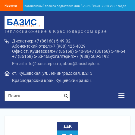
Новости
Комплексный план по подготовке ООО "БАЗИС" к ОЗП 2026-2027 годов
Об окончании отопительного сезона 2025-2026 года в Кущёвском районе
Установление тарифа на тепловую энергию с 1 января 2026 года
Теплоснабжение в Краснодарском крае
Об установлении тарифов на тепловую энергию ООО «БАЗИС» с
Диспетчер:
+7 (86168) 5-49-02
01.01.2026 г.
Абонентский отдел:
+7 (988) 425-4029
ПУБЛИЧНАЯ ОФЕРТА o заключении договора теплоснабжения жилого
Офис ст. Кущевская:
+7 (86168) 5-40-96
+7 (86168) 5-49-54
помещения в многоквартирном доме и (или) помещений входящих в
+7 (86168) 5-53-46
Бухгалтерия:
+7 (988) 509-3192
состав общего имущества многоквартирного дома с «01» января 2026
Комплексный план по подготовке ООО "БАЗИС" к ОЗП 2026-2027 годов
года
E-mail: info@basisteplo.ru, abon@basisteplo.ru
ст. Кущевская, ул. Ленинградская, д.213
Краснодарский край, Кущевский район,
ДЕК