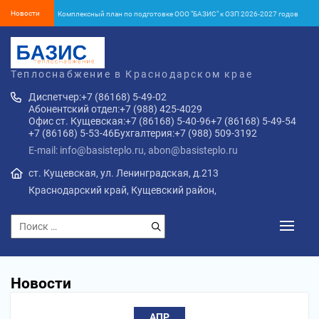
Новости
Комплексный план по подготовке ООО "БАЗИС" к ОЗП 2026-2027 годов
Об окончании отопительного сезона 2025-2026 года в Кущёвском районе
Установление тарифа на тепловую энергию с 1 января 2026 года
Теплоснабжение в Краснодарском крае
Об установлении тарифов на тепловую энергию ООО «БАЗИС» с
Диспетчер:
+7 (86168) 5-49-02
01.01.2026 г.
Абонентский отдел:
+7 (988) 425-4029
ПУБЛИЧНАЯ ОФЕРТА o заключении договора теплоснабжения жилого
Офис ст. Кущевская:
+7 (86168) 5-40-96
+7 (86168) 5-49-54
помещения в многоквартирном доме и (или) помещений входящих в
+7 (86168) 5-53-46
Бухгалтерия:
+7 (988) 509-3192
состав общего имущества многоквартирного дома с «01» января 2026
Комплексный план по подготовке ООО "БАЗИС" к ОЗП 2026-2027 годов
года
E-mail: info@basisteplo.ru, abon@basisteplo.ru
ст. Кущевская, ул. Ленинградская, д.213
Краснодарский край, Кущевский район,
Новости
АПР