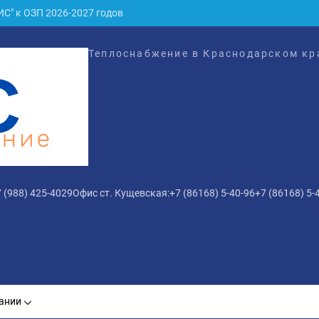
С" к ОЗП 2026-2027 годов
026 года в Кущёвском районе
Теплоснабжение в Краснодарском кр
 1 января 2026 года
ию ООО «БАЗИС» с 01.01.2026 г.
теплоснабжения жилого помещения в многоквартирном доме и (и
года
С" к ОЗП 2026-2027 годов
 (988) 425-4029
Офис ст. Кущевская:
+7 (86168) 5-40-96
+7 (86168) 5-
ании