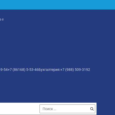
ае
ли) помещений входящих в состав общего имущества
49-54
+7 (86168) 5-53-46
Бухгалтерия:
+7 (988) 509-3192