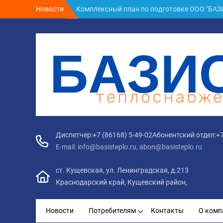
Новости
Комплексный план по подготовке ООО "БАЗИ
Об окончании отопительного сезона 2025-2
Установление тарифа на тепловую энергию с
Об установлении тарифов на тепловую энерг
ПУБЛИЧНАЯ ОФЕРТА o заключении договора 
многоквартирного дома с «01» января 2026 
Комплексный план по подготовке ООО "БАЗИ
Диспетчер:
+7 (86168) 5-49-02
Абонентский отдел:
+7
E-mail: info@basisteplo.ru, abon@basisteplo.ru
ст. Кущевская, ул. Ленинградская, д.213
Краснодарский край, Кущевский район,
Новости
Потребителям
Контакты
О комп